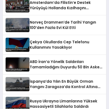
Amsterdam’da Filistin’e Destek
Yürüyüşü Hollanda Kızılhaçını
Harekete Geçmeye Çağırdı
Norveç Drammen’de Tarihi Yangın
100’den Fazla Evi Kül Etti
Çekya Okullarda Cep Telefonu
Kullanımını Yasaklıyor
ABD İran’a Yönelik Saldırıları
Tamamladığını Duyurdu 50 Bin Asker
Teyakkuzda
İspanya’da Yılın En Büyük Orman
Yangını Zaragoza’da Kontrol Altına
Alındı 12 Bin Hektar Kül Oldu
Rusya Ukrayna Limanlarına Yüksek
Hassasiyetli Silahlarla Saldırdı