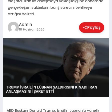
eleştirdi. İran ile anlaşmaya yaklaşıldığı bir dönemde
EKONOMI
gerçekleşen saldırıların barış sürecini tehlikeye
attığını belirtti.
MAGAZIN
Admin
Paylaş
18 Haziran 2026
SAĞLIK
SPOR
TEKNOLOJI
ABD Başkanı Donald Trump, İsrail’in Lübnan’a yönelik