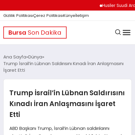
Husiler Suudi Arabistan
Gizlilik Politikası
Çerez Politikası
Künye
İletişim
Bursa
Son Dakika
Ana Sayfa
Dünya
Trump İsrail’in Lübnan Saldırısını Kınadı İran Anlaşmasını
İşaret Etti
GÜNDEM
Trump İsrail’in Lübnan Saldırısını
DÜNYA
Kınadı İran Anlaşmasını İşaret
Etti
EĞITIM
ABD Başkanı Trump, İsrail’in Lübnan saldırılarını