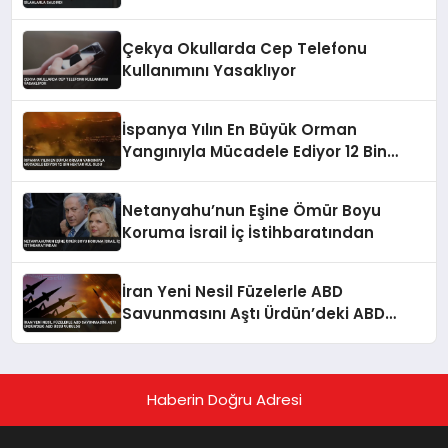
Çekya Okullarda Cep Telefonu
Kullanımını Yasaklıyor
İspanya Yılın En Büyük Orman
Yangınıyla Mücadele Ediyor 12 Bin
Hektar Kül Oldu
Netanyahu’nun Eşine Ömür Boyu
Koruma İsrail İç İstihbaratından
İran Yeni Nesil Füzelerle ABD
Savunmasını Aştı Ürdün’deki ABD
Üssü Vuruldu
Haberin Doğru Adresi