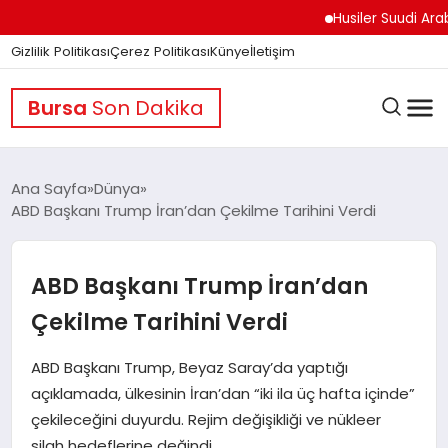
Husiler Suudi Arabistan’
Gizlilik Politikası
Çerez Politikası
Künye
İletişim
Bursa
Son Dakika
Ana Sayfa
Dünya
ABD Başkanı Trump İran’dan Çekilme Tarihini Verdi
GÜNDEM
ABD Başkanı Trump İran’dan
DÜNYA
Çekilme Tarihini Verdi
ABD Başkanı Trump, Beyaz Saray’da yaptığı
EĞITIM
açıklamada, ülkesinin İran’dan “iki ila üç hafta içinde”
çekileceğini duyurdu. Rejim değişikliği ve nükleer
silah hedeflerine değindi.