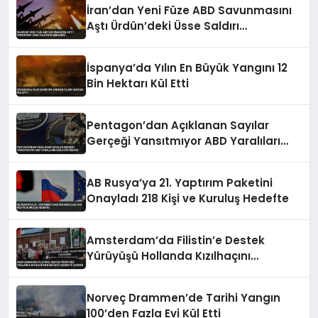
İran’dan Yeni Füze ABD Savunmasını
Aştı Ürdün’deki Üsse Saldırı
Düzenlendi
İspanya’da Yılın En Büyük Yangını 12
Bin Hektarı Kül Etti
Pentagon’dan Açıklanan Sayılar
Gerçeği Yansıtmıyor ABD Yaralıları
Saklıyor İddiası
AB Rusya’ya 21. Yaptırım Paketini
Onayladı 218 Kişi ve Kuruluş Hedefte
Amsterdam’da Filistin’e Destek
Yürüyüşü Hollanda Kızılhaçını
Harekete Geçmeye Çağırdı
Norveç Drammen’de Tarihi Yangın
100’den Fazla Evi Kül Etti