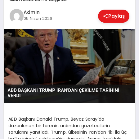
EKONOMI
Admin
Paylaş
05 Nisan 2026
MAGAZIN
SAĞLIK
SPOR
TEKNOLOJI
ABD Başkanı Donald Trump, Beyaz Saray’da
düzenlenen bir törenin ardından gazetecilerin
sorularını yanıtladı. Trump, ülkesinin İran’dan “iki ila üç
hafta içinde” çekileceğini duyurdu. Ayrıca, İran’daki