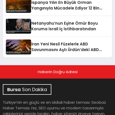
İspanya Yılın En Büyük Orman
Yangınıyla Mücadele Ediyor 12 Bin
Hektar Kül Oldu
Netanyahu’nun Eşine Ömür Boyu
Koruma İsrail İç İstihbaratından
İran Yeni Nesil Füzelerle ABD
Savunmasını Aştı Ürdün’deki ABD
Üssü Vuruldu
Haberin Doğru Adresi
Bursa
Son Dakika
Türkiye’nin en güçlü ve en iddialı haber teması: Seobaz
Haber Teması. Hız, SEO uyumu ve modern tasarımıyla
rakiplerinizi geride bırakın, haber sitenizi zirveye taşıyın.