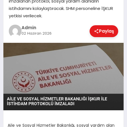
imzalanan protokol, sosyal yardım alanların
EKONOMI
istihdamını kolaylaştıracak. SHM personeline İŞKUR
yetkisi verilecek.
MAGAZIN
Admin
Paylaş
02 Haziran 2026
SAĞLIK
SPOR
TEKNOLOJI
Aile ve Sosyal Hizmetler Bakanlığı, sosyal yardım alan