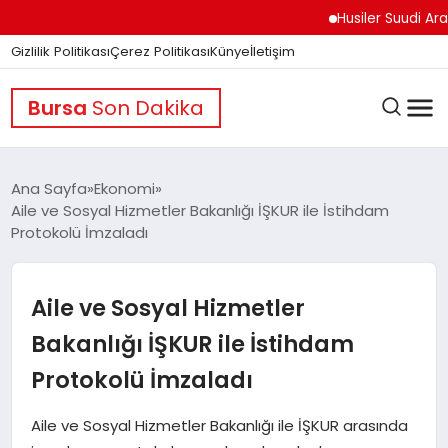
Husiler Suudi Arabista
Gizlilik Politikası
Çerez Politikası
Künye
İletişim
Bursa
Son Dakika
Ana Sayfa
Ekonomi
Aile ve Sosyal Hizmetler Bakanlığı İŞKUR ile İstihdam
Protokolü İmzaladı
GÜNDEM
Aile ve Sosyal Hizmetler
DÜNYA
Bakanlığı İŞKUR ile İstihdam
Protokolü İmzaladı
EĞITIM
Aile ve Sosyal Hizmetler Bakanlığı ile İŞKUR arasında