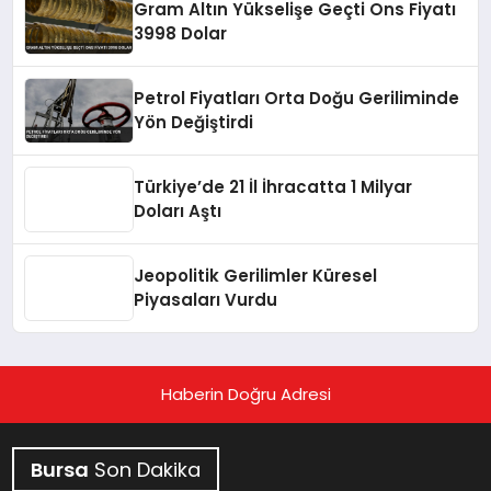
Gram Altın Yükselişe Geçti Ons Fiyatı
3998 Dolar
Petrol Fiyatları Orta Doğu Geriliminde
Yön Değiştirdi
Türkiye’de 21 İl İhracatta 1 Milyar
Doları Aştı
Jeopolitik Gerilimler Küresel
Piyasaları Vurdu
Haberin Doğru Adresi
Bursa
Son Dakika