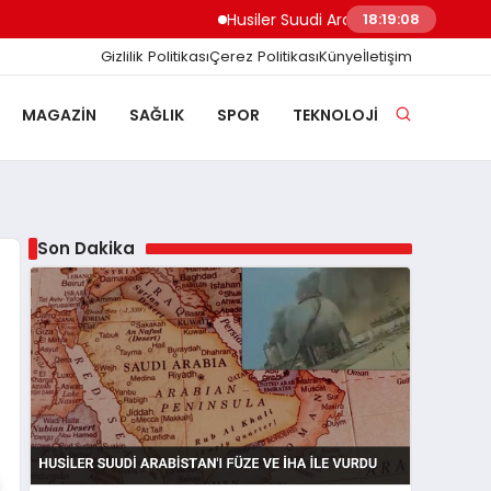
Husiler Suudi Arabistan’ı Füze ve İHA ile V
18:19:09
Gizlilik Politikası
Çerez Politikası
Künye
İletişim
MAGAZIN
SAĞLIK
SPOR
TEKNOLOJI
Son Dakika