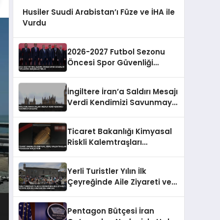
Husiler Suudi Arabistan’ı Füze ve İHA ile
Vurdu
2026-2027 Futbol Sezonu
Öncesi Spor Güvenliği
Toplantısı Gerçekleştirildi
İngiltere İran’a Saldırı Mesajı
Verdi Kendimizi Savunmaya
Hazırız
Ticaret Bakanlığı Kimyasal
Riskli Kalemtraşları
Piyasadan Toplatıyor
Yerli Turistler Yılın İlk
Çeyreğinde Aile Ziyareti ve
Tatil İçin 83,3 Milyar Lira
Harcadı
Pentagon Bütçesi İran