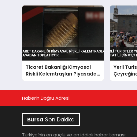
Ticaret Bakanlığı Kimyasal
Yerli Turis
Riskli Kalemtraşları Piyasadan
Çeyreğind
Toplatıyor
Tatil İçin 
Harcadı
Haberin Doğru Adresi
Bursa
Son Dakika
Türkiye’nin en güçlü ve en iddialı haber teması: