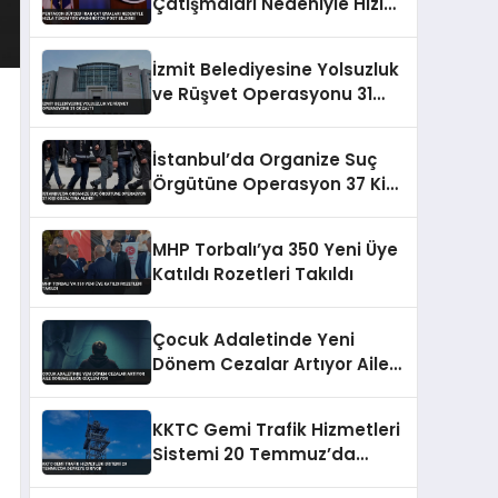
Çatışmaları Nedeniyle Hızla
Tükeniyor Washington Post
Bildirdi
İzmit Belediyesine Yolsuzluk
ve Rüşvet Operasyonu 31
Gözaltı
İstanbul’da Organize Suç
Örgütüne Operasyon 37 Kişi
Gözaltına Alındı
MHP Torbalı’ya 350 Yeni Üye
Katıldı Rozetleri Takıldı
Çocuk Adaletinde Yeni
Dönem Cezalar Artıyor Aile
Sorumluluğu Güçleniyor
KKTC Gemi Trafik Hizmetleri
Sistemi 20 Temmuz’da
Devreye Giriyor