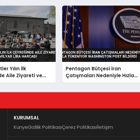
tler Yılın İlk
Pentagon Bütçesi İran
e Aile Ziyareti ve
Çatışmaları Nedeniyle Hızla
83,3 Milyar Lira
Tükeniyor Washington Post
Bildirdi
KURUMSAL
Künye
Gizlilik Politikası
Çerez Politikası
İletişim