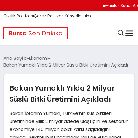
Husiler Suudi Arabista
Gizlilik Politikası
Çerez Politikası
Künye
İletişim
Bursa
Son Dakika
Ana Sayfa
Ekonomi
Bakan Yumaklı Yılda 2 Milyar Süslü Bitki Üretimini Açıkladı
GÜNDEM
Bakan Yumaklı Yılda 2 Milyar
DÜNYA
Süslü Bitki Üretimini Açıkladı
Bakan İbrahim Yumaklı, Türkiye’nin süs bitkileri
EĞITIM
üretiminde yıllık 2 milyar adede ulaştığını ve sektörün
ekonomiye 140 milyon dolar katkı sağladığını
açıkladı. Sektörün istihdamdaki rolü de vurgulandı.