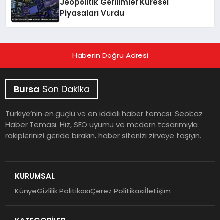
Jeopolitik Gerilimler Küresel
Piyasaları Vurdu
Haberin Doğru Adresi
Bursa
Son Dakika
Türkiye’nin en güçlü ve en iddialı haber teması: Seobaz
Haber Teması. Hız, SEO uyumu ve modern tasarımıyla
rakiplerinizi geride bırakın, haber sitenizi zirveye taşıyın.
KURUMSAL
Künye
Gizlilik Politikası
Çerez Politikası
İletişim