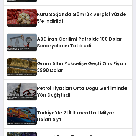
Kuru Soğanda Gümrük Vergisi Yüzde
5’e İndirildi
ABD İran Gerilimi Petrolde 100 Dolar
Senaryolarını Tetikledi
Gram Altın Yükselişe Geçti Ons Fiyatı
3998 Dolar
Petrol Fiyatları Orta Doğu Geriliminde
Yön Değiştirdi
Türkiye’de 21 İl İhracatta 1 Milyar
Doları Aştı