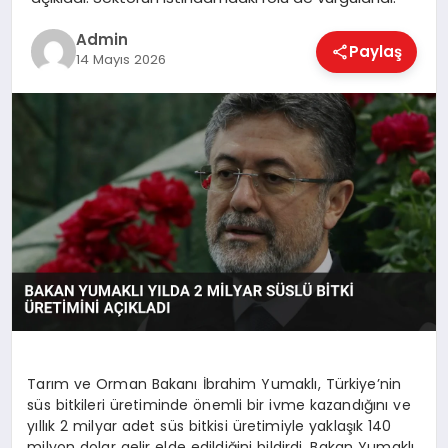
EKONOMI
Admin
Paylaş
14 Mayıs 2026
MAGAZIN
SAĞLIK
SPOR
TEKNOLOJI
Tarım ve Orman Bakanı İbrahim Yumaklı, Türkiye’nin
süs bitkileri üretiminde önemli bir ivme kazandığını ve
yıllık 2 milyar adet süs bitkisi üretimiyle yaklaşık 140
milyon dolar gelir elde edildiğini bildirdi. Bakan Yumaklı,