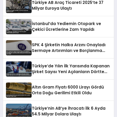
Türkiye AB Araç Ticareti 2025’te 37
Milyar Euroya Ulaştı
İstanbul’da Yediemin Otopark ve
Çekici Ücretlerine Zam Yapıldı
SPK 4 Şirketin Halka Arzını Onayladı
Sermaye Artırımları ve Borçlanma
Araçları İhraçlarına İzin Verdi
Türkiye’de Yılın İlk Yarısında Kapanan
Şirket Sayısı Yeni Açılanların Dörtte
Birini Bile Bulmadı
Altın Gram Fiyatı 6000 Lirayı Gördü
Orta Doğu Gerilimi Etkili Oldu
Türkiye’nin AB’ye İhracatı İlk 6 Ayda
54.5 Milyar Dolara Ulaştı