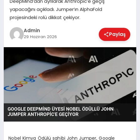
DeepMind’dan ayrılarak Anthropic’e geçiş
EKONOMI
yapacağını açıkladı. Jumper’ın AlphaFold
projesindeki rolü dikkat çekiyor.
MAGAZIN
Admin
Paylaş
29 Haziran 2026
SAĞLIK
SPOR
TEKNOLOJI
Nobel Kimya Ödülü sahibi John Jumper, Google