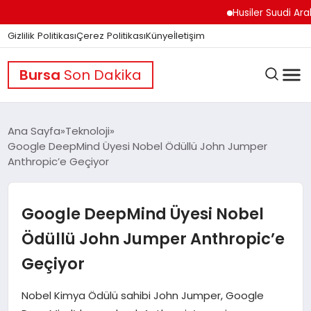
Husiler Suudi Arabistan
Gizlilik Politikası
Çerez Politikası
Künye
İletişim
Bursa
Son Dakika
Ana Sayfa
Teknoloji
Google DeepMind Üyesi Nobel Ödüllü John Jumper
Anthropic’e Geçiyor
GÜNDEM
Google DeepMind Üyesi Nobel
DÜNYA
Ödüllü John Jumper Anthropic’e
Geçiyor
EĞITIM
Nobel Kimya Ödülü sahibi John Jumper, Google