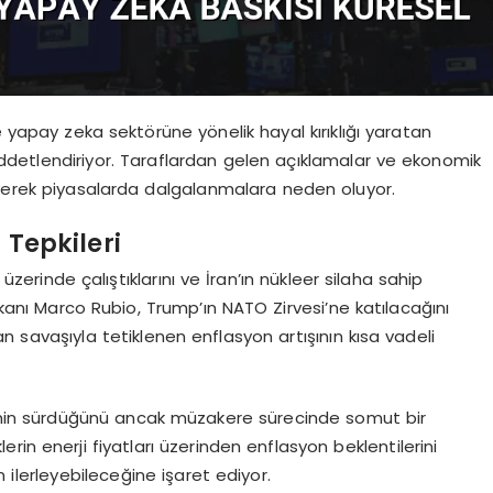
e yapay zeka sektörüne yönelik hayal kırıklığı yaratan
şiddetlendiriyor. Taraflardan gelen açıklamalar ve ekonomik
kileyerek piyasalarda dalgalanmalara neden oluyor.
 Tepkileri
erinde çalıştıklarını ve İran’ın nükleer silaha sahip
Bakanı Marco Rubio, Trump’ın NATO Zirvesi’ne katılacağını
an savaşıyla tetiklenen enflasyon artışının kısa vadeli
tişimin sürdüğünü ancak müzakere sürecinde somut bir
lerin enerji fiyatları üzerinden enflasyon beklentilerini
an ilerleyebileceğine işaret ediyor.