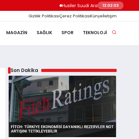
Husiler Suudi Arabistan’ı Füze ve İHA ile Vurd
13:02:04
Gizlilik Politikası
Çerez Politikası
Künye
İletişim
MAGAZIN
SAĞLIK
SPOR
TEKNOLOJI
Son Dakika