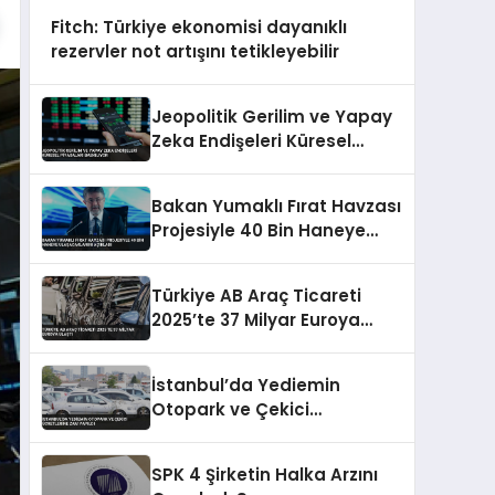
Fitch: Türkiye ekonomisi dayanıklı
rezervler not artışını tetikleyebilir
Jeopolitik Gerilim ve Yapay
Zeka Endişeleri Küresel
Piyasaları Baskılıyor
Bakan Yumaklı Fırat Havzası
Projesiyle 40 Bin Haneye
Ulaşacaklarını Açıkladı
Türkiye AB Araç Ticareti
2025’te 37 Milyar Euroya
Ulaştı
İstanbul’da Yediemin
Otopark ve Çekici
Ücretlerine Zam Yapıldı
SPK 4 Şirketin Halka Arzını