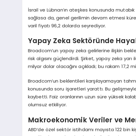
İsrail ve Lübnan’ın ateşkes konusunda mutabık ka
sağlasa da, genel gerilimin devam etmesi küres
varil fiyatı 96,2 dolarda seyrediyor.
Yapay Zeka Sektöründe Hayal Kı
Broadcom’un yapay zeka gelirlerine ilişkin beklen
risk algısını güçlendirdi. Şirket, yapay zeka yar
milyar dolar olacağını açıkladı; bu rakam 17,2 mi
Broadcom’un beklentileri karşılayamayan tahmi
konusunda soru işaretleri yarattı. Bu gelişmey
kaybetti. Faiz oranlarının uzun süre yüksek kalab
olumsuz etkiliyor.
Makroekonomik Veriler ve Mer
ABD’de özel sektör istihdamı mayısta 122 bin ki