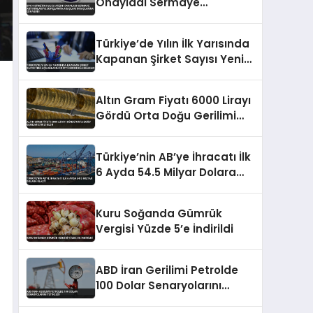
Onayladı Sermaye
Artırımları ve Borçlanma
Araçları İhraçlarına İzin Verdi
Türkiye’de Yılın İlk Yarısında
Kapanan Şirket Sayısı Yeni
Açılanların Dörtte Birini Bile
Bulmadı
Altın Gram Fiyatı 6000 Lirayı
Gördü Orta Doğu Gerilimi
Etkili Oldu
Türkiye’nin AB’ye İhracatı İlk
6 Ayda 54.5 Milyar Dolara
Ulaştı
Kuru Soğanda Gümrük
Vergisi Yüzde 5’e İndirildi
ABD İran Gerilimi Petrolde
100 Dolar Senaryolarını
Tetikledi