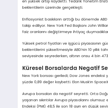
en yüksek artışı kaydetti. Tedarik Yönetim Enst
beklentilerin üzerinde gerçekleşti.
Enflasyonist baskıların arttığı bu dönemde ABD 
takip ediliyor. New York Fed Başkanı John Willi
faiz oranlarını değiştirmeye ihtiyaç duymadıkların
Yüksek petrol fiyatları ve işgücü piyasasının gü
beklentilerini yükseltmesiyle ABD’nin 10 yıllık t
seviyesinde seyrederken, altının onsu 4 bin 47
Küresel Borsalarda Negatif Se
New York borsası geriledi; Dow Jones endeksi 
yüzde 0,89 değer kaybetti. Elon Musk’ın SpaceX şi
Avrupa borsaları da negatif seyretti. Orta Doğu’d
yaşanan sıkıntılar Avrupa piyasalarını olumsuz et
Endeksi (PMI) 48,5 ile son 18 ayın en düşük seviy