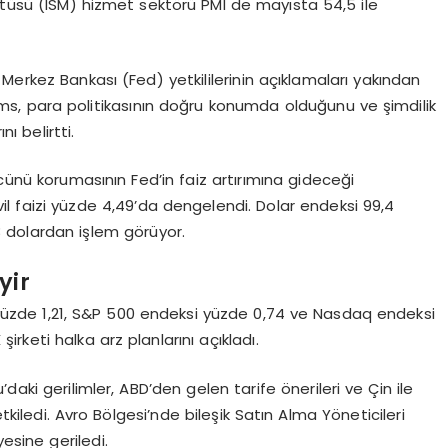
itüsü (ISM) hizmet sektörü PMI de mayısta 54,5 ile
Merkez Bankası (Fed) yetkililerinin açıklamaları yakından
ams, para politikasının doğru konumda olduğunu ve şimdilik
ı belirtti.
cünü korumasının Fed’in faiz artırımına gideceği
ahvil faizi yüzde 4,49’da dengelendi. Dolar endeksi 99,4
3 dolardan işlem görüyor.
yir
yüzde 1,21, S&P 500 endeksi yüzde 0,74 ve Nasdaq endeksi
rketi halka arz planlarını açıkladı.
aki gerilimler, ABD’den gelen tarife önerileri ve Çin ile
kiledi. Avro Bölgesi’nde bileşik Satın Alma Yöneticileri
esine geriledi.