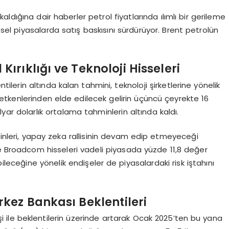
ldığına dair haberler petrol fiyatlarında ılımlı bir gerileme
el piyasalarda satış baskısını sürdürüyor. Brent petrolün
rıklığı ve Teknoloji Hisseleri
tilerin altında kalan tahmini, teknoloji şirketlerine yönelik
ı iletkenlerinden elde edilecek gelirin üçüncü çeyrekte 16
lyar dolarlık ortalama tahminlerin altında kaldı.
nleri, yapay zeka rallisinin devam edip etmeyeceği
le Broadcom hisseleri vadeli piyasada yüzde 11,8 değer
ileceğine yönelik endişeler de piyasalardaki risk iştahını
kez Bankası Beklentileri
şi ile beklentilerin üzerinde artarak Ocak 2025’ten bu yana