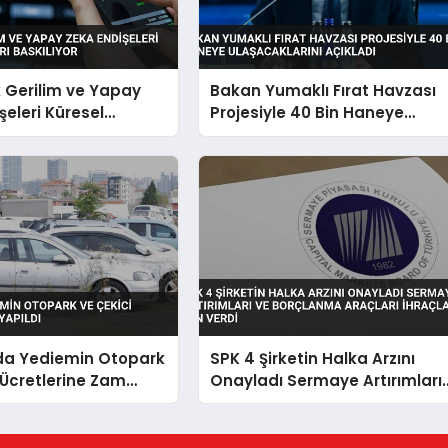
k Gerilim ve Yapay
Bakan Yumaklı Fırat Havzası
şeleri Küresel
Projesiyle 40 Bin Haneye
 Baskılıyor
Ulaşacaklarını Açıkladı
’da Yediemin Otopark
SPK 4 Şirketin Halka Arzını
 Ücretlerine Zam
Onayladı Sermaye Artırımları
ve Borçlanma Araçları
İhraçlarına İzin Verdi