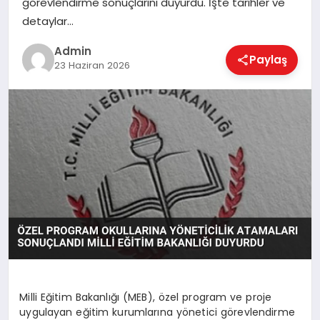
görevlendirme sonuçlarını duyurdu. İşte tarihler ve
EKONOMI
detaylar…
Admin
Paylaş
MAGAZIN
23 Haziran 2026
SAĞLIK
SPOR
TEKNOLOJI
Milli Eğitim Bakanlığı (MEB), özel program ve proje
uygulayan eğitim kurumlarına yönetici görevlendirme