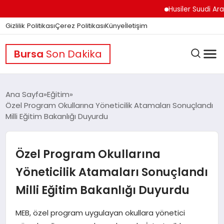
Husiler Suudi Arabista
Gizlilik Politikası
Çerez Politikası
Künye
İletişim
Bursa
Son Dakika
Ana Sayfa
Eğitim
Özel Program Okullarına Yöneticilik Atamaları Sonuçlandı
Milli Eğitim Bakanlığı Duyurdu
GÜNDEM
Özel Program Okullarına
DÜNYA
Yöneticilik Atamaları Sonuçlandı
Milli Eğitim Bakanlığı Duyurdu
EĞITIM
MEB, özel program uygulayan okullara yönetici