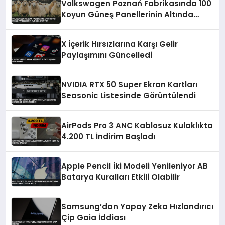
Volkswagen Poznań Fabrikasında 100
Koyun Güneş Panellerinin Altında
Otluyor
X İçerik Hırsızlarına Karşı Gelir
Paylaşımını Güncelledi
NVIDIA RTX 50 Super Ekran Kartları
Seasonic Listesinde Görüntülendi
AirPods Pro 3 ANC Kablosuz Kulaklıkta
4.200 TL İndirim Başladı
Apple Pencil İki Modeli Yenileniyor AB
Batarya Kuralları Etkili Olabilir
Samsung’dan Yapay Zeka Hızlandırıcı
Çip Gaia İddiası