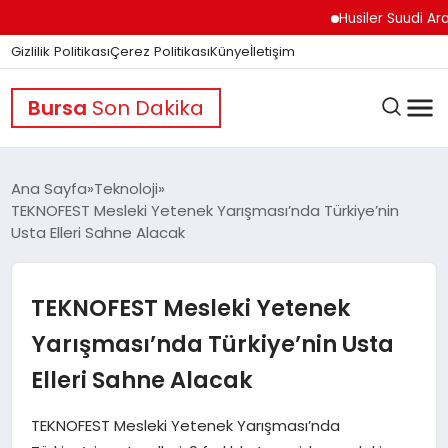
Husiler Suudi Arabistan
Gizlilik Politikası
Çerez Politikası
Künye
İletişim
Bursa
Son Dakika
Ana Sayfa
Teknoloji
TEKNOFEST Mesleki Yetenek Yarışması’nda Türkiye’nin
Usta Elleri Sahne Alacak
GÜNDEM
TEKNOFEST Mesleki Yetenek
DÜNYA
Yarışması’nda Türkiye’nin Usta
Elleri Sahne Alacak
EĞITIM
TEKNOFEST Mesleki Yetenek Yarışması’nda