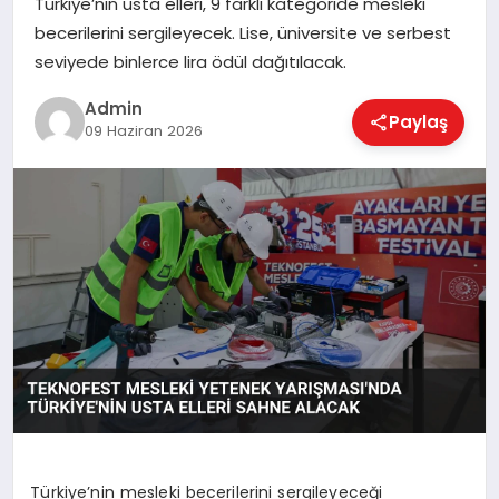
Türkiye’nin usta elleri, 9 farklı kategoride mesleki
EKONOMI
becerilerini sergileyecek. Lise, üniversite ve serbest
seviyede binlerce lira ödül dağıtılacak.
MAGAZIN
Admin
Paylaş
09 Haziran 2026
SAĞLIK
SPOR
TEKNOLOJI
Türkiye’nin mesleki becerilerini sergileyeceği