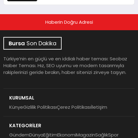
Haberin Doğru Adresi
Bursa
Son Dakika
Türkiye’nin en güçlü ve en iddialı haber teması: Seobaz
Haber Teması. Hız, SEO uyumu ve modern tasarımıyla
rakiplerinizi geride bırakın, haber sitenizi zirveye taşıyın.
KURUMSAL
Künye
Gizlilik Politikası
Çerez Politikası
İletişim
KATEGORİLER
Gündem
Dünya
Eğitim
Ekonomi
Magazin
Sağlık
Spor