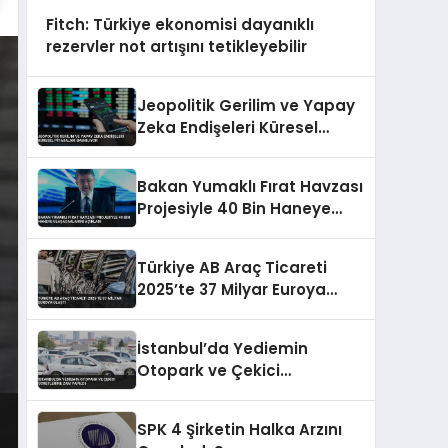
Fitch: Türkiye ekonomisi dayanıklı
rezervler not artışını tetikleyebilir
Jeopolitik Gerilim ve Yapay
Zeka Endişeleri Küresel
Piyasaları Baskılıyor
Bakan Yumaklı Fırat Havzası
Projesiyle 40 Bin Haneye
Ulaşacaklarını Açıkladı
Türkiye AB Araç Ticareti
2025’te 37 Milyar Euroya
Ulaştı
İstanbul’da Yediemin
Otopark ve Çekici
Ücretlerine Zam Yapıldı
SPK 4 Şirketin Halka Arzını