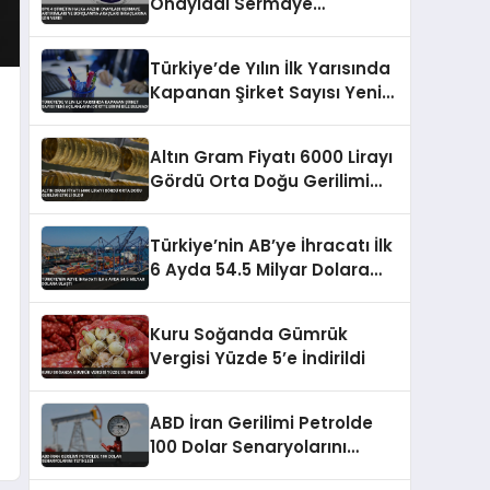
Onayladı Sermaye
Artırımları ve Borçlanma
Araçları İhraçlarına İzin Verdi
Türkiye’de Yılın İlk Yarısında
Kapanan Şirket Sayısı Yeni
Açılanların Dörtte Birini Bile
Bulmadı
Altın Gram Fiyatı 6000 Lirayı
Gördü Orta Doğu Gerilimi
Etkili Oldu
Türkiye’nin AB’ye İhracatı İlk
6 Ayda 54.5 Milyar Dolara
Ulaştı
Kuru Soğanda Gümrük
Vergisi Yüzde 5’e İndirildi
ABD İran Gerilimi Petrolde
100 Dolar Senaryolarını
Tetikledi