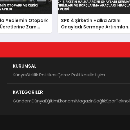
’da Yediemin Otopark
SPK 4 Şirketin Halka Arzını
 Ücretlerine Zam
Onayladı Sermaye Artırımları
ve Borçlanma Araçları
İhraçlarına İzin Verdi
KURUMSAL
Künye
Gizlilik Politikası
Çerez Politikası
İletişim
KATEGORİLER
Gündem
Dünya
Eğitim
Ekonomi
Magazin
Sağlık
Spor
Teknol