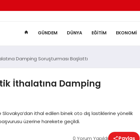
GÜNDEM
DÜNYA
EĞITIM
EKONOMI
thalatına Damping Soruşturması Başlattı
stik İthalatına Damping
 Slovakya’dan ithal edilen binek oto dış lastiklerine yönelik
 başvurusu üzerine harekete geçildi.
0 Yorum Yapıldı
Paylaş