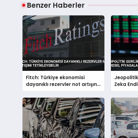
Benzer Haberler
Fitch: Türkiye ekonomisi
Jeopoliti
dayanıklı rezervler not artışını
Zeka Endi
tetikleyebilir
Piyasaları