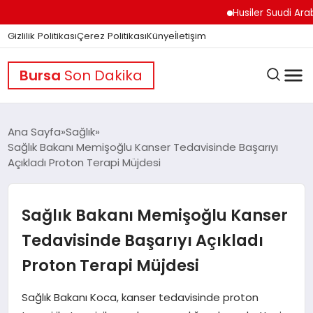
Husiler Suudi Arabistan
Gizlilik Politikası
Çerez Politikası
Künye
İletişim
Bursa
Son Dakika
Ana Sayfa
Sağlık
Sağlık Bakanı Memişoğlu Kanser Tedavisinde Başarıyı
Açıkladı Proton Terapi Müjdesi
GÜNDEM
Sağlık Bakanı Memişoğlu Kanser
DÜNYA
Tedavisinde Başarıyı Açıkladı
Proton Terapi Müjdesi
EĞITIM
Sağlık Bakanı Koca, kanser tedavisinde proton