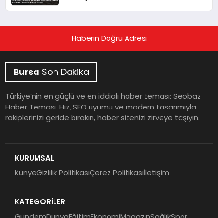
Uzman Uyardı
Haberin Doğru Adresi
Bursa
Son Dakika
Türkiye’nin en güçlü ve en iddialı haber teması: Seobaz
Haber Teması. Hız, SEO uyumu ve modern tasarımıyla
rakiplerinizi geride bırakın, haber sitenizi zirveye taşıyın.
KURUMSAL
Künye
Gizlilik Politikası
Çerez Politikası
İletişim
KATEGORİLER
Gündem
Dünya
Eğitim
Ekonomi
Magazin
Sağlık
Spor