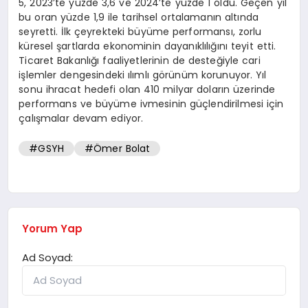
5, 2023’te yüzde 3,6 ve 2024’te yüzde 1 oldu. Geçen yıl
bu oran yüzde 1,9 ile tarihsel ortalamanın altında
seyretti. İlk çeyrekteki büyüme performansı, zorlu
küresel şartlarda ekonominin dayanıklılığını teyit etti.
Ticaret Bakanlığı faaliyetlerinin de desteğiyle cari
işlemler dengesindeki ılımlı görünüm korunuyor. Yıl
sonu ihracat hedefi olan 410 milyar doların üzerinde
performans ve büyüme ivmesinin güçlendirilmesi için
çalışmalar devam ediyor.
#GSYH
#Ömer Bolat
Yorum Yap
Ad Soyad: