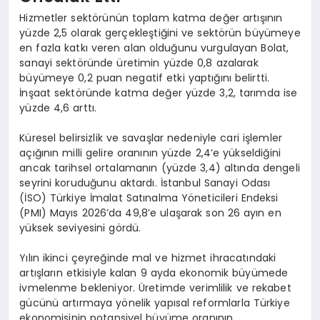
Hizmetler sektörünün toplam katma değer artışının
yüzde 2,5 olarak gerçekleştiğini ve sektörün büyümeye
en fazla katkı veren alan olduğunu vurgulayan Bolat,
sanayi sektöründe üretimin yüzde 0,8 azalarak
büyümeye 0,2 puan negatif etki yaptığını belirtti.
İnşaat sektöründe katma değer yüzde 3,2, tarımda ise
yüzde 4,6 arttı.
Küresel belirsizlik ve savaşlar nedeniyle cari işlemler
açığının milli gelire oranının yüzde 2,4’e yükseldiğini
ancak tarihsel ortalamanın (yüzde 3,4) altında dengeli
seyrini koruduğunu aktardı. İstanbul Sanayi Odası
(İSO) Türkiye İmalat Satınalma Yöneticileri Endeksi
(PMI) Mayıs 2026’da 49,8’e ulaşarak son 26 ayın en
yüksek seviyesini gördü.
Yılın ikinci çeyreğinde mal ve hizmet ihracatındaki
artışların etkisiyle kalan 9 ayda ekonomik büyümede
ivmelenme bekleniyor. Üretimde verimlilik ve rekabet
gücünü artırmaya yönelik yapısal reformlarla Türkiye
ekonomisinin potansiyel büyüme oranının