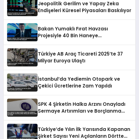
Jeopolitik Gerilim ve Yapay Zeka
Endişeleri Küresel Piyasaları Baskılıyor
Bakan Yumaklı Fırat Havzası
Projesiyle 40 Bin Haneye
Ulaşacaklarını Açıkladı
Türkiye AB Araç Ticareti 2025’te 37
Milyar Euroya Ulaştı
İstanbul’da Yediemin Otopark ve
Çekici Ücretlerine Zam Yapıldı
SPK 4 Şirketin Halka Arzını Onayladı
Sermaye Artırımları ve Borçlanma
Araçları İhraçlarına İzin Verdi
Türkiye’de Yılın İlk Yarısında Kapanan
Şirket Sayısı Yeni Açılanların Dörtte