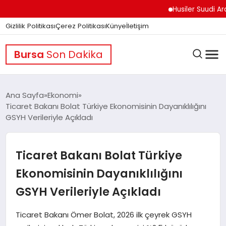
Husiler Suudi Arabistan
Gizlilik Politikası
Çerez Politikası
Künye
İletişim
Bursa
Son Dakika
Ana Sayfa
Ekonomi
Ticaret Bakanı Bolat Türkiye Ekonomisinin Dayanıklılığını
GSYH Verileriyle Açıkladı
GÜNDEM
Ticaret Bakanı Bolat Türkiye
DÜNYA
Ekonomisinin Dayanıklılığını
GSYH Verileriyle Açıkladı
EĞITIM
Ticaret Bakanı Ömer Bolat, 2026 ilk çeyrek GSYH