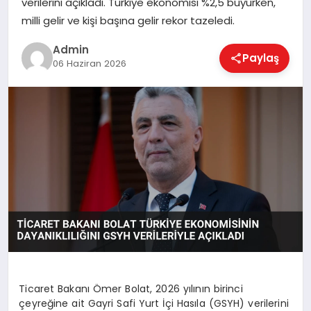
verilerini açıkladı. Türkiye ekonomisi %2,5 büyürken,
EKONOMI
milli gelir ve kişi başına gelir rekor tazeledi.
Admin
Paylaş
MAGAZIN
06 Haziran 2026
SAĞLIK
SPOR
TEKNOLOJI
Ticaret Bakanı Ömer Bolat, 2026 yılının birinci
çeyreğine ait Gayri Safi Yurt İçi Hasıla (GSYH) verilerini