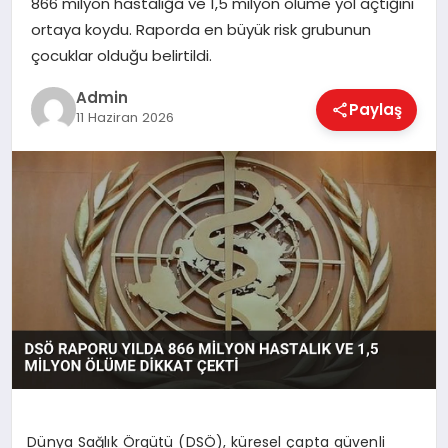
866 milyon hastalığa ve 1,5 milyon ölüme yol açtığını
EKONOMI
ortaya koydu. Raporda en büyük risk grubunun
çocuklar olduğu belirtildi.
MAGAZIN
Admin
Paylaş
11 Haziran 2026
SAĞLIK
SPOR
TEKNOLOJI
Dünya Sağlık Örgütü (DSÖ), küresel çapta güvenli