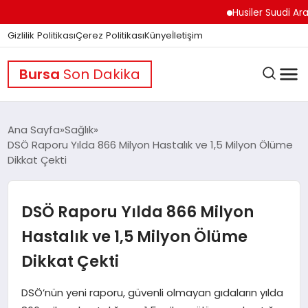
Husiler Suudi Arabista
Gizlilik Politikası
Çerez Politikası
Künye
İletişim
Bursa
Son Dakika
Ana Sayfa
Sağlık
DSÖ Raporu Yılda 866 Milyon Hastalık ve 1,5 Milyon Ölüme
Dikkat Çekti
GÜNDEM
DSÖ Raporu Yılda 866 Milyon
DÜNYA
Hastalık ve 1,5 Milyon Ölüme
Dikkat Çekti
EĞITIM
DSÖ’nün yeni raporu, güvenli olmayan gıdaların yılda