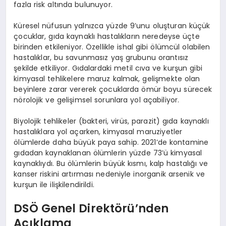
fazla risk altında bulunuyor.
Küresel nüfusun yalnızca yüzde 9’unu oluşturan küçük
çocuklar, gıda kaynaklı hastalıkların neredeyse üçte
birinden etkileniyor. Özellikle ishal gibi ölümcül olabilen
hastalıklar, bu savunmasız yaş grubunu orantısız
şekilde etkiliyor. Gıdalardaki metil cıva ve kurşun gibi
kimyasal tehlikelere maruz kalmak, gelişmekte olan
beyinlere zarar vererek çocuklarda ömür boyu sürecek
nörolojik ve gelişimsel sorunlara yol açabiliyor.
Biyolojik tehlikeler (bakteri, virüs, parazit) gıda kaynaklı
hastalıklara yol açarken, kimyasal maruziyetler
ölümlerde daha büyük paya sahip. 2021’de kontamine
gıdadan kaynaklanan ölümlerin yüzde 73’ü kimyasal
kaynaklıydı. Bu ölümlerin büyük kısmı, kalp hastalığı ve
kanser riskini artırması nedeniyle inorganik arsenik ve
kurşun ile ilişkilendirildi.
DSÖ Genel Direktörü’nden
Açıklama